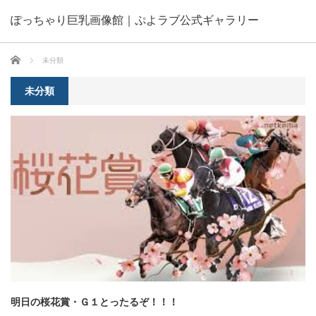
ぽっちゃり巨乳画像館｜ぷよラブ公式ギャラリー
ホーム
未分類
未分類
明日の桜花賞・Ｇ１とったるぞ！！！